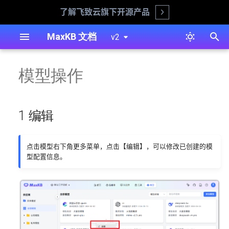
了解飞致云旗下开源产品
Open
正
MaxKB 文档
v2
在
离线安装（生产环境推荐）
对接阿里云百炼
1 编辑
工具
知识库
智能体概述
用户管理
安装部署
问答页面自主选择模型或知识
简易智能体
飞书文档知识库
显示设置
系统外观
模型操作
初
库
始
在线安装
对接Anthropic
2 模型参数设置
工具操作
文档
智能体创建
工作空间
系统管理
高级智能体
对话用户
接入第三方
登录认证
通过 API KEY 进行对话
化
1 编辑
1Panel 安装
对接Amazon Bedrock
3 资源授权
工作流
智能体概览
角色管理
工具
身份验证
搜
Ollama 离线部署 LLM 模型
阿里云安装
对接Azure OpenAI
4 查看关联资源
问题
对话日志
资源管理
知识库
对话用户
索
点击模型右下角更多菜单，点击【编辑】，可以修改已创建的模
Ollama 使用 GPU 运行 LLM
型配置信息。
引
模型
迁移工具
对接DeepSeek
自定义分词
共享资源
智能体
擎
WPS合同审核助手的设计与
命令行工具
对接Gemini
命中测试
对话用户
实现
备份还原
对接Kimi
知识库