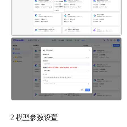
通过知识库工作流构建MaxKB
图、音、视多模态知识
对接OpenAI
智能体
将 MaxKB 小助手集成到 Halo
对接1Panel AI 网关
系统设置
中
对接Regolo
操作日志
知识库文档如何合理分段
对接SILICONFLOW
系统API
对接腾讯云
对接腾讯混元
对接火山引擎
对接百度千帆
2 模型参数设置
对接讯飞星火