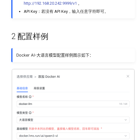
通过知识库工作流构建MaxKB
http://192.168.20.242:9999/v1
。
图、音、视多模态知识
智能体
API Key：若没有 API Key，输入任意字符即可。
将 MaxKB 小助手集成到 Halo
系统设置
中
2 配置样例
操作日志
知识库文档如何合理分段
系统API
Docker AI-大语言模型配置样例图示如下：