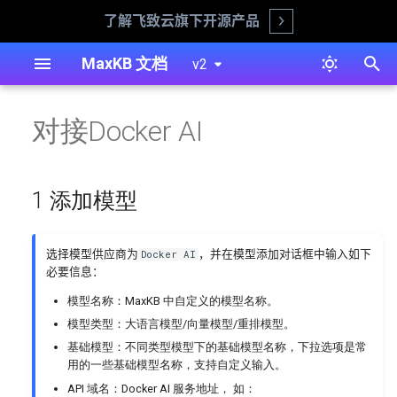
了解飞致云旗下开源产品
Open
正
MaxKB 文档
v2
在
离线安装（生产环境推荐）
1 添加模型
工具
知识库
智能体概述
用户管理
安装部署
问答页面自主选择模型或知识
简易智能体
飞书文档知识库
显示设置
系统外观
对接Docker AI
初
库
始
在线安装
2 配置样例
工具操作
文档
智能体创建
工作空间
系统管理
高级智能体
对话用户
接入第三方
登录认证
通过 API KEY 进行对话
化
1 添加模型
1Panel 安装
工作流
智能体概览
角色管理
工具
身份验证
搜
Ollama 离线部署 LLM 模型
阿里云安装
问题
对话日志
资源管理
知识库
对话用户
索
选择模型供应商为
，并在模型添加对话框中输入如下
Docker AI
Ollama 使用 GPU 运行 LLM
必要信息：
引
模型
迁移工具
自定义分词
共享资源
智能体
模型名称：MaxKB 中自定义的模型名称。
擎
模型类型：大语言模型/向量模型/重排模型。
WPS合同审核助手的设计与
命令行工具
命中测试
对话用户
基础模型：不同类型模型下的基础模型名称，下拉选项是常
实现
用的一些基础模型名称，支持自定义输入。
备份还原
知识库
API 域名：Docker AI 服务地址， 如：