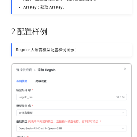
通过知识库工作流构建MaxKB
API Key：获取 API Key。
图、音、视多模态知识
智能体
将 MaxKB 小助手集成到 Halo
系统设置
2 配置样例
中
操作日志
知识库文档如何合理分段
Regolo-大语言模型配置样例图示：
系统API