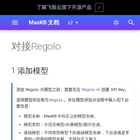
了解飞致云旗下开源产品
Open
正
MaxKB 文档
v2
在
离线安装（生产环境推荐）
1 添加模型
工具
知识库
智能体概述
用户管理
安装部署
问答页面自主选择模型或知识
简易智能体
飞书文档知识库
显示设置
系统外观
对接Regolo
初
库
始
在线安装
2 配置样例
工具操作
文档
智能体创建
工作空间
系统管理
高级智能体
对话用户
接入第三方
登录认证
通过 API KEY 进行对话
化
1 添加模型
1Panel 安装
工作流
智能体概览
角色管理
工具
身份验证
搜
Ollama 离线部署 LLM 模型
阿里云安装
问题
对话日志
资源管理
知识库
对话用户
索
添加 Regolo 大模型之前，需要先在
Regolo AI
创建 API Key。
Ollama 使用 GPU 运行 LLM
引
选择模型供应商为
，并在模型添加对话框中输入如下必
Regolo
模型
迁移工具
自定义分词
共享资源
智能体
要信息：
擎
模型名称：MaxKB 中自定义的模型名称。
WPS合同审核助手的设计与
命令行工具
命中测试
对话用户
模型类型：大语言模型/向量模型/图片生成。
实现
基础模型：不同类型模型下的基础模型名称，下拉选项是常
备份还原
知识库
用的一些基础模型名称，支持自定义输入。