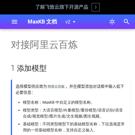
了解飞致云旗下开源产品
Open
正
MaxKB 文档
v2
在
离线安装（生产环境推荐）
1 添加模型
工具
知识库
智能体概述
用户管理
安装部署
问答页面自主选择模型或知识
简易智能体
飞书文档知识库
显示设置
系统外观
对接阿里云百炼
初
库
始
在线安装
2 配置样例
工具操作
文档
智能体创建
工作空间
系统管理
高级智能体
对话用户
接入第三方
登录认证
通过 API KEY 进行对话
化
1 添加模型
1Panel 安装
工作流
智能体概览
角色管理
工具
身份验证
搜
Ollama 离线部署 LLM 模型
阿里云安装
问题
对话日志
资源管理
知识库
对话用户
索
选择模型供应商为
，并在模型添加对话框中输入如下
阿里云百炼
Ollama 使用 GPU 运行 LLM
必要信息：
引
模型
迁移工具
自定义分词
共享资源
智能体
模型名称：MaxKB 中自定义的模型名称。
擎
模型类型：大语言模型/向量模型/重排模型/语音识别/语音
WPS合同审核助手的设计与
命令行工具
命中测试
对话用户
合成/视觉模型/图片生成/文生视频/图生视频。
实现
基础模型：不同类型模型下的基础模型名称，下拉选项是常
备份还原
知识库
用的一些基础模型名称，支持自定义输入。