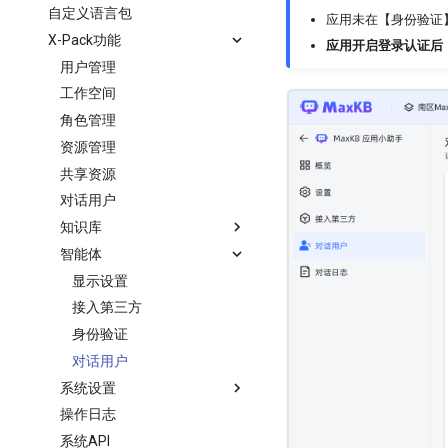
自定义语言包
命中测试
对接Gemini
应用未在【身份验证
X-Pack功能
对接Kimi
应用开启登录认证后
用户管理
对接OpenAI
工作空间
对接1Panel AI 网关
角色管理
对接Regolo
资源管理
对接SILICONFLOW
共享资源
对接腾讯云
对话用户
对接腾讯混元
知识库
对接火山引擎
智能体
对接百度千帆
飞书文档知识库
对接讯飞星火
对话用户
显示设置
对接智谱AI
接入第三方
对接本地大模型
身份验证
对接Ollama
对话用户
系统设置
对接vLLM
操作日志
对接Xorbits Inference
系统外观
系统API
对接Docker AI
登录认证