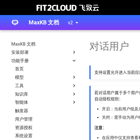
产品介绍
MaxKB 文档
v2
快速入门
更新日志
对话用户
系统架构
MaxKB 文档
安装部署
功能手册
离线安装（生产环境推荐）
在线安装
首页
支持设置允许进入当前应
1Panel 安装
模型
阿里云安装
工具
模型概述
若对话用户属于多个用户
迁移工具
知识库
模型对接
工具
自动授权规则：
命令行工具
智能体
模型操作
工具操作
知识库
对接阿里云百炼
开启：当前用户组及
备份还原
触发器
文档
智能体概述
对接Anthropic
关闭：需手动为用户
用户管理
工作流
智能体创建
对接Amazon Bedrock
资源授权
问题
智能体概览
对接Azure OpenAI
简易智能体
注意
：
系统设置
自定义分词
对话日志
对接DeepSeek
高级智能体
在应用中仅支持查看