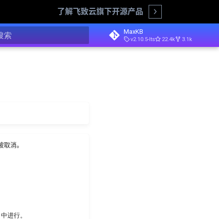
了解飞致云旗下开源产品
Open
MaxKB
v2.10.5-lts
22.4k
3.1k
正在初始化搜索引擎
被取消。
】中进行。