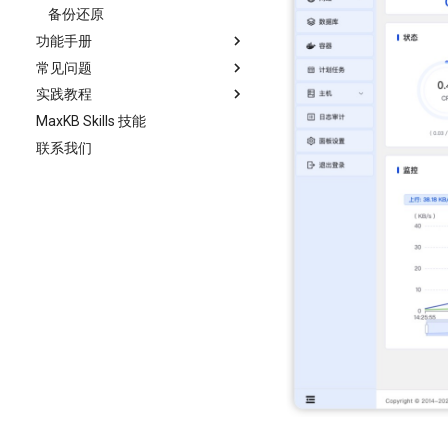
备份还原
功能手册
常见问题
首页
实践教程
模型
安装部署
MaxKB Skills 技能
工具
系统管理
问答页面自主选择模型或知识库
模型概述
联系我们
知识库
工具
通过 API KEY 进行对话
模型对接
工具
智能体
知识库
Ollama 离线部署 LLM 模型
模型操作
工具操作
知识库
对接阿里云百炼
触发器
智能体
Ollama 使用 GPU 运行 LLM 模型
文档
智能体概述
对接Anthropic
用户管理
WPS合同审核助手的设计与实现
工作流
智能体创建
对接Amazon Bedrock
资源授权
通过知识库工作流构建MaxKB
问题
智能体概览
对接Azure OpenAI
简易智能体
图、音、视多模态知识
系统设置
自定义分词
对话日志
对接DeepSeek
高级智能体
将 MaxKB 小助手集成到 Halo 中
自定义语言包
命中测试
对接Gemini
知识库文档如何合理分段
X-Pack功能
对接Kimi
用户管理
对接OpenAI
工作空间
对接1Panel AI 网关
角色管理
对接Regolo
资源管理
对接SILICONFLOW