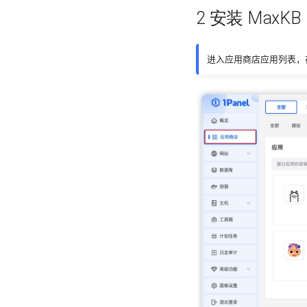
2 安装 MaxKB
共享资源
对接腾讯云
对话用户
对接腾讯混元
知识库
对接火山引擎
进入应用商店应用列表，在
智能体
对接百度千帆
飞书文档知识库
系统设置
对接讯飞星火
对话用户
显示设置
操作日志
对接智谱AI
接入第三方
系统外观
系统API
对接本地大模型
身份验证
登录认证
对接Ollama
对话用户
对接vLLM
对接Xorbits Inference
对接Docker AI
对接MiniMax