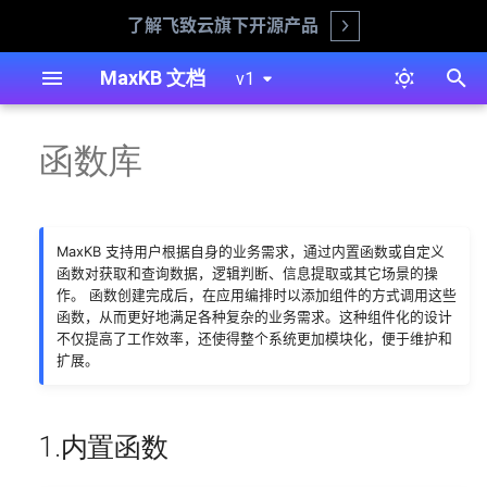
了解飞致云旗下开源产品
Open
正
MaxKB 文档
v1
在
离线安装
知识库
1.内置函数
应用创建
模型概况
用户管理
开发环境搭建
安装部署
Ollama 离线部署 LLM 模型
简单配置应用
对接阿里云百炼
函数库
初
始
在线安装
文档
2.自定义函数
应用概览
模型对接
登录认证
通过API KEY进行对话
系统管理
Ollama 使用 GPU 运行 LLM
高级编排应用
对接Anthropic
模型
化
MaxKB 支持用户根据自身的业务需求，通过内置函数或自定义
1Panel 安装
问题
导出与导入
模型参数配置
应用接入
函数库
2.1 函数依赖包安装
对接Amazon Bedrock
搜
函数对获取和查询数据，逻辑判断、信息提取或其它场景的操
将 MaxKB 小助手集成到 Halo
作。 函数创建完成后，在应用编排时以添加组件的方式调用这些
中
阿里云安装
命中测试
命中测试
飞书文档
知识库
2.2 函数创建
对接Azure OpenAI
索
函数，从而更好地满足各种复杂的业务需求。这种组件化的设计
不仅提高了工作效率，还使得整个系统更加模块化，便于维护和
引
知识库文档如何合理分段
腾讯云安装
3.函数导出/导入
对话日志
身份验证
应用
对接DeepSeek
扩展。
擎
命令行工具
4.复制函数
应用显示
对接Gemini
1.内置函数
5.删除函数
系统日志
对接Kimi